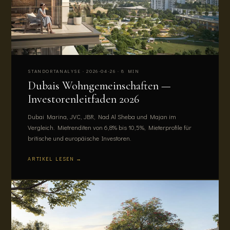
STANDORTANALYSE · 2026-04-26 · 8 MIN
Dubais Wohngemeinschaften —
Investorenleitfaden 2026
Dubai Marina, JVC, JBR, Nad Al Sheba und Majan im
Vergleich. Mietrenditen von 6,8% bis 10,5%, Mieterprofile für
britische und europäische Investoren.
ARTIKEL LESEN →