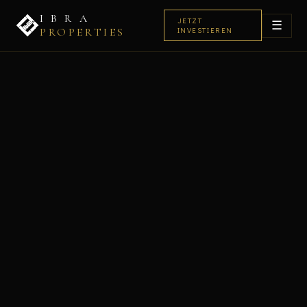
I B R A
JETZT
☰
PROPERTIES
INVESTIEREN