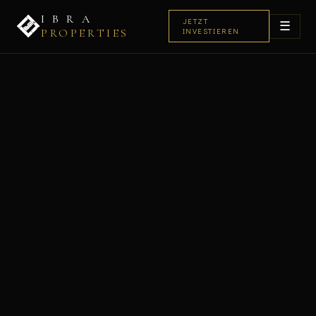
I B R A
JETZT
☰
PROPERTIES
INVESTIEREN