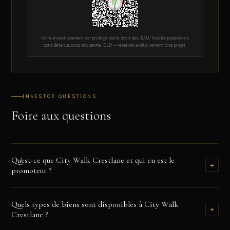
Votre investissement est protégé par le droit des EAU. Tous les paiements
sont détenus sous séquestre DLD — réservés exclusivement à ce projet.
INVESTOR QUESTIONS
Foire aux questions
Qu'est-ce que City Walk Crestlane et qui en est le
+
promoteur ?
City Walk Crestlane 4 et 5 sont deux nouvelles tours résidentielles
Quels types de biens sont disponibles à City Walk
développées par
Meraas
, le promoteur principal de Dubaï, au sein du
+
Crestlane ?
complexe lifestyle City Walk. Meraas est à l'origine de Bluewaters