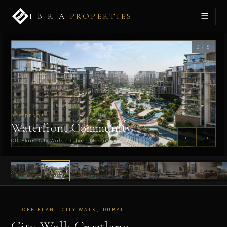
☰
I B R A
PROPERTIES
2 / 8
RÉSIDENCE
Waterfront Community
←
→
Off-Plan · City Walk, Dubai · Meraas
OFF-PLAN · CITY WALK, DUBAI