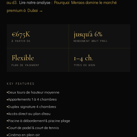
au d3
. Lire notre analyse :
Pourquoi Meraas domine le marché
premium à Dubaï →
€675K
jusqu'à 6%
À PARTIR DE
RENDEMENT BRUT PROJ.
Flexible
1–4 ch.
PLAN DE PAIEMENT
TYPES DE BIEN
KEY FEATURES
Deux tours de hauteur moyenne
Appartements 1 à 4 chambres
Duplex signature 4 chambres
Accès direct au plan d'eau
Piscine à débordement & piscine plage
Court de padel & court de tennis
Cinéma en plein air