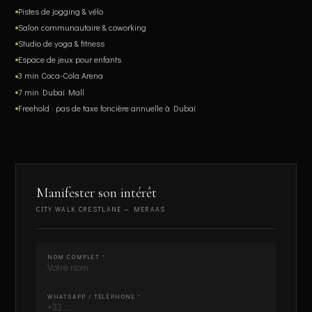
Pistes de jogging & vélo
Salon communautaire & coworking
Studio de yoga & fitness
Espace de jeux pour enfants
3 min Coca-Cola Arena
7 min Dubai Mall
Freehold · pas de taxe foncière annuelle à Dubaï
Manifester son intérêt
CITY WALK CRESTLANE — MERAAS
Ne pas remplir:
NOM COMPLET *
WHATSAPP / TÉLÉPHONE *