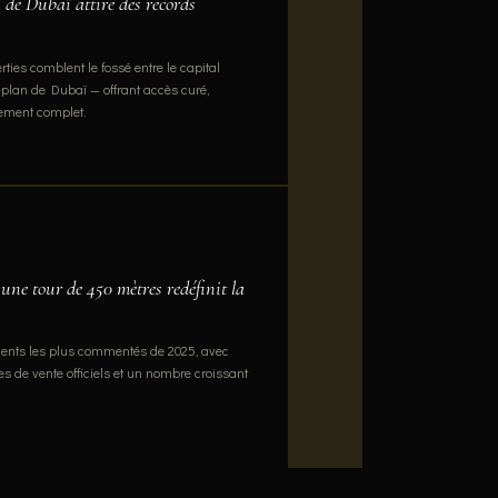
 de Dubaï attire des records
ies comblent le fossé entre le capital
-plan de Dubaï — offrant accès curé,
ement complet.
ne tour de 450 mètres redéfinit la
ments les plus commentés de 2025, avec
s de vente officiels et un nombre croissant