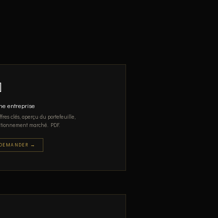

he entreprise
ffres clés, aperçu du portefeuille,
itionnement marché. PDF.
DEMANDER →