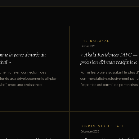
THE NATIONAL
Février 2026
mme la porte d'entrée du
« Akala Residences DIFC — c
ubaï »
précision d'Arada redéfinit le
é une niche en connectant des
Parmi les projets suscitant le plus d
ortunés aux développements off-plan
commercialisé exclusivement par u
ubaï, avec une croissance
Properties est parmi les partenaires 
FORBES MIDDLE EAST
Décembre 2025