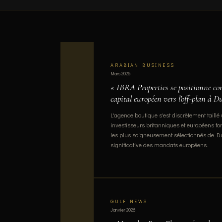
ARABIAN BUSINESS
Mars 2026
« IBRA Properties se positionne co
capital européen vers l'off-plan à D
L'agence boutique s'est discrètement taill
investisseurs britanniques et européens f
les plus soigneusement sélectionnés de D
significative des mandats européens.
GULF NEWS
Janvier 2026