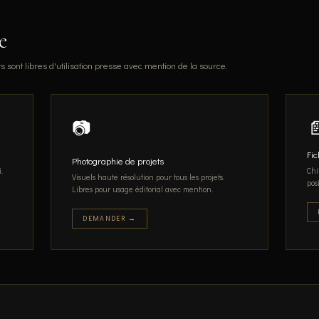
e
s sont libres d'utilisation presse avec mention de la source.
📷

Fic
Photographie de projets
.
Chi
Visuels haute résolution pour tous les projets.
pos
Libres pour usage éditorial avec mention.
DEMANDER →