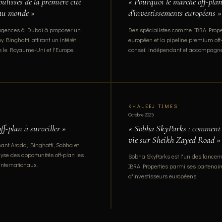
ulisses de la première cité
« Pourquoi le marché off-plan
 au monde »
d'investissements européens »
 agences à Dubaï à proposer un
Des spécialistes comme IBRA Propert
Binghatti, attirant un intérêt
européen et la pipeline premium off
is le Royaume-Uni et l'Europe.
conseil indépendant et accompagn
KHALEEJ TIMES
Octobre 2025
ff-plan à surveiller »
« Sobha SkyParks : comment u
vie sur Sheikh Zayed Road »
nant Arada, Binghatti, Sobha et
se des opportunités off-plan les
Sobha SkyParks est l'un des lance
internationaux.
IBRA Properties parmi ses partenaire
d'investisseurs européens.