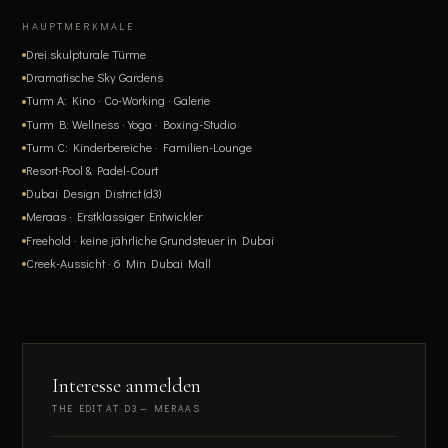
HAUPTMERKMALE
Drei skulpturale Türme
Dramatische Sky Gardens
Turm A: Kino · Co-Working · Galerie
Turm B: Wellness · Yoga · Boxing-Studio
Turm C: Kinderbereiche · Familien-Lounge
Resort-Pool & Padel-Court
Dubai Design District (d3)
Meraas · Erstklassiger Entwickler
Freehold · keine jährliche Grundsteuer in Dubai
Creek-Aussicht · 6 Min Dubai Mall
Interesse anmelden
THE EDIT AT D3 — MERAAS