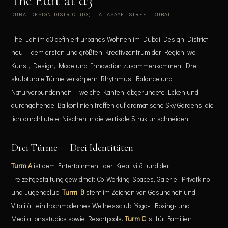
The Edit at d3
DUBAI DESIGN DISTRICT (D3) — AL ASAYEL STREET, DUBAI
The Edit im d3 definiert urbanes Wohnen im Dubai Design District
neu — dem ersten und größten Kreativzentrum der Region, wo
Kunst, Design, Mode und Innovation zusammenkommen. Drei
skulpturale Türme verkörpern Rhythmus, Balance und
Naturverbundenheit — weiche Kanten, abgerundete Ecken und
durchgehende Balkonlinien treffen auf dramatische Sky Gardens, die
lichtdurchflutete Nischen in die vertikale Struktur schneiden.
Drei Türme — Drei Identitäten
Turm A
ist dem Entertainment, der Kreativität und der
Freizeitgestaltung gewidmet: Co-Working-Spaces, Galerie, Privatkino
und Jugendclub.
Turm B
steht im Zeichen von Gesundheit und
Vitalität: ein hochmodernes Wellnessclub, Yoga-, Boxing- und
Meditationsstudios sowie Resortpools.
Turm C
ist für Familien