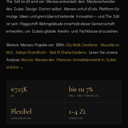
The Edit im d3 wird von Meraas entwickelt, dem Masterentwickler
des Dubai Design District selbst. Meraas schuf d3 als Plattform für
mutige Ideen und grenzüberschreitende Innovation — und The Edit
ist sein Flaggschiff-Wohngebäude innerhalb dieser Gemeinschaft,
entworfen, um Dubais globale Kreativ- und Fachklasse anzuziehen.
Weitere Meraas-Projekte von IBRA:
City Walk Crestlane
·
Nourelle im
MJL
·
Solaya Strandfront
·
Nad Al Sheba Gardens
. Lesen Sie unsere
Analyse:
Warum Meraas den Premium-Immobilienmarkt in Dubai
anführt →
€725K
bis zu 7%
AB
PROJ. BRUTTORENDITE
Flexibel
1–4 Zi.
ZAHLUNGSPLAN
EINHEITEN