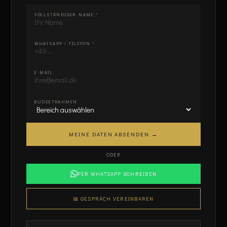
Nicht ausfüllen:
VOLLSTÄNDIGER NAME *
WHATSAPP / TELEFON *
E-MAIL
BUDGETRAHMEN
MEINE DATEN ABSENDEN →
ODER
PER WHATSAPP SCHREIBEN
📅 GESPRÄCH VEREINBAREN