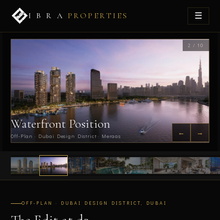
☰
I B R A
PROPERTIES
2 / 10
AUSSENANSICHT
Waterfront Position
←
→
Off-Plan · Dubai Design District · Meraas
OFF-PLAN · DUBAI DESIGN DISTRICT, DUBAI