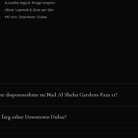
Livadhe Yoga & Rruge Vrapimi
Zone Lojeresh & Zone per Qen
10 min Downtown Dubai
ane te disponueshme ne Nad Al Sheba Gardens Faza 11?
guracion 4-plex dhe 6-plex PP+2,
vila 4-dhomeshe
mbi PP+2 me ashensor dh
 larg eshte Downtown Dubai?
 dhe kopshte private.
Dubai
, direkt prane Meydan Racecourse. Downtown Dubai dhe Burj Khalif