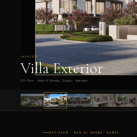
JASHTËSI
Villa Exterior
Off-Plan · Nad Al Sheba, Dubai · Meraas
OFF-PLAN · NAD AL SHEBA, DUBAI