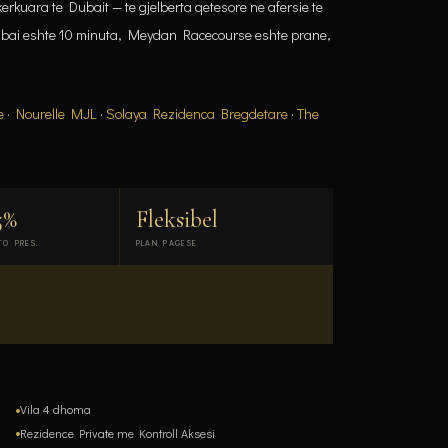
rkuara te Dubait — te gjelberta qetesore ne afersie te
bai eshte 10 minuta, Meydan Racecourse eshte prane,
e
·
Nourelle MJL
·
Solaya Rezidenca Bregdetare
·
The
5%
Fleksibel
TO PRES.
PLAN PAGESE
Vila 4 dhoma
Rezidence Private me Kontroll Aksesi