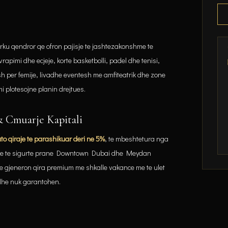
rku qendror qe ofron pajisje te jashtezakonshme te
apimi dhe ecjeje, korte basketbolli, padel dhe tenisi,
esh per femije, livadhe eventesh me amfiteatrik dhe zone
i plotesojne planin drejtues.
& Cmuarje Kapitali
to qiraje te parashikuar deri ne 5%
, te mbeshtetura nga
nitare te sigurte prane Downtown Dubai dhe Meydan
e gjeneron qira premium me shkalle vakance me te ulet
 dhe nuk garantohen.