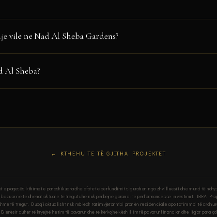
oga, rruge vrapimi dhe ecjeje, korte basketbolli, padel dhe tenisi, palestrer n
nje vile ne Nad Al Sheba Gardens?
r qen
. Gjithashtu ka club-house, shkolle, tregti dhe xhami.
ubai. Investitoret europiane mund te blejne pronesie te plote. Dubai nuk 
ad Al Sheba?
to qiraje te parashikuar deri ne 5%
, te mbeshtetura nga kerkesa e forte e fam
KTHEHU TE TË GJITHA PROJEKTET
anet e pagesës, kthimet e parashikuara dhe afatet e përfundimit sigurohen nga zhvilluesit dhe mund të ndr
, bazuar në të dhënat aktuale të tregut dhe nuk përbëjnë garanci të performancës së investimit. IBRA Pro
hshme të tregut. Dubaji aktualisht nuk mbledh tatim vjetor mbi pronën rezidenciale apo tatim mbi të ardhura
Blerësit duhet të kryejnë hetim të pavarur dhe të kërkojnë këshillim të pavarur financiar dhe ligjor para ç