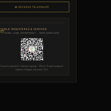
📅 REZERVO TELEFONATË
DLD REGISTERED & VERIFIED
DUBAI LAND DEPARTMENT — RERA COMPLIANT
Investimi juaj është i mbrojtur nga ligji i EBA-së. Të gjitha pagesat
mbahen në llogari sekuestro DLD.