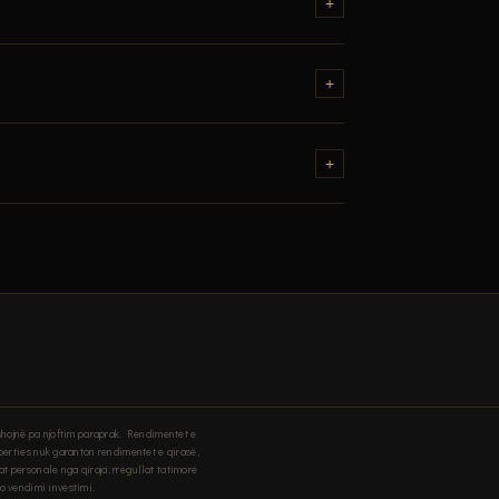
+
e natyre, skate park, pishina, zona lojeresh per
+
mbledh aktualisht
tatim vjetor mbi prone
. IBRA
+
iljeve qe kerkojne jete komunitare te sigurte. Keto
yshojnë pa njoftim paraprak. Rendimentet e
perties nuk garanton rendimentet e qirasë,
t personale nga qiraja; rregullat tatimore
do vendimi investimi.