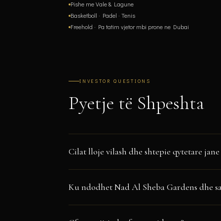
Pishe me Vale & Lagune
Basketboll · Padel · Tenis
Freehold · Pa tatim vjetor mbi prone ne Dubai
INVESTOR QUESTIONS
Pyetje të Shpeshta
Cilat lloje vilash dhe shtepie qytetare j
Faza 11 ofron
shtepite qytetare 3-dhomeshe
ne konfi
Ku ndodhet Nad Al Sheba Gardens dhe sa
dhomeshe
me hapesira jetesuese te gjera te hapura
Nad Al Sheba Gardens ndodhet ne
Nad Al Sheba, 