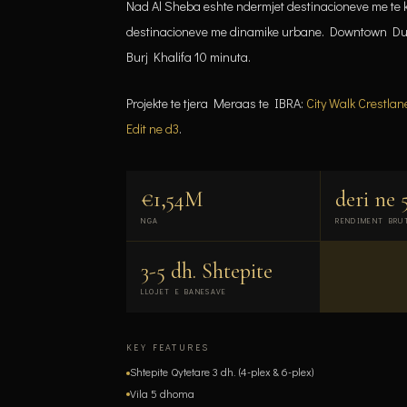
Nad Al Sheba eshte ndermjet destinacioneve me te ke
destinacioneve me dinamike urbane. Downtown Du
Burj Khalifa 10 minuta.
Projekte te tjera Meraas te IBRA:
City Walk Crestlan
Edit ne d3
.
€1,54M
deri ne 
NGA
RENDIMENT BRU
3-5 dh. Shtepite
LLOJET E BANESAVE
KEY FEATURES
Shtepite Qytetare 3 dh. (4-plex & 6-plex)
Vila 5 dhoma