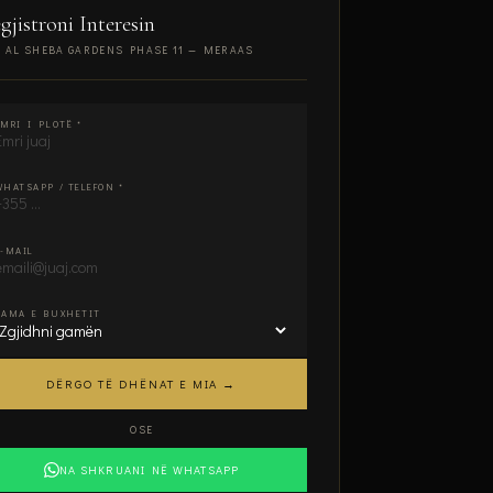
gjistroni Interesin
 AL SHEBA GARDENS PHASE 11 — MERAAS
s plotëso:
EMRI I PLOTË *
WHATSAPP / TELEFON *
E-MAIL
GAMA E BUXHETIT
DËRGO TË DHËNAT E MIA →
OSE
NA SHKRUANI NË WHATSAPP