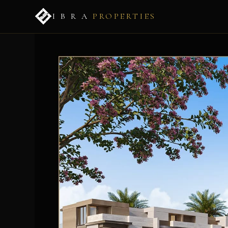
I B R A
PROPERTIES