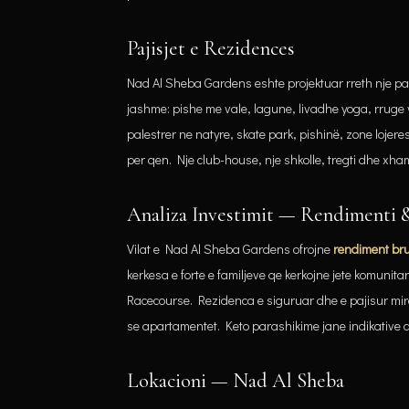
Pajisjet e Rezidences
Nad Al Sheba Gardens eshte projektuar rreth nje pa
jashme: pishe me vale, lagune, livadhe yoga, rruge vr
palestrer ne natyre, skate park, pishinë, zone lojer
per qen. Nje club-house, nje shkolle, tregti dhe xham
Analiza Investimit — Rendimenti 
Vilat e Nad Al Sheba Gardens ofrojne
rendiment bru
kerkesa e forte e familjeve qe kerkojne jete komu
Racecourse. Rezidenca e siguruar dhe e pajisur mir
se apartamentet. Keto parashikime jane indikative
Lokacioni — Nad Al Sheba