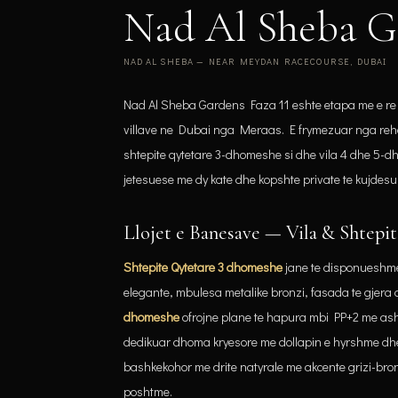
Nad Al Sheba Ga
NAD AL SHEBA — NEAR MEYDAN RACECOURSE, DUBAI
Nad Al Sheba Gardens Faza 11 eshte etapa me e re e
villave ne Dubai nga Meraas. E frymezuar nga reha
shtepite qytetare 3-dhomeshe si dhe vila 4 dhe 5-d
jetesuese me dy kate dhe kopshte private te kujdesur
Llojet e Banesave — Vila & Shtepi
Shtepite Qytetare 3 dhomeshe
jane te disponueshme
elegante, mbulesa metalike bronzi, fasada te gjera 
dhomeshe
ofrojne plane te hapura mbi PP+2 me ash
dedikuar dhoma kryesore me dollapin e hyrshme dhe
bashkekohor me drite natyrale me akcente grizi-bron
poshtme.