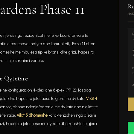
rdens Phase 11
Re
NAD
Mo
 njeres nga rezidentcat me te kerkuara private te
tia e banesave, natyra dhe komuniteti, Faza 11 ofron
homeshe me mbulesa tipike bronzi dhe grizi, hapesira
a — nje strehim i vertete.
te Qytetare
 ne konfiguracion 4-plex dhe 6-plex (PP+2): fasada
qelqi dhe hapesira jetesuese te gjera me dy kate.
Vilat 4
ensor, dhome ndenje/ngrenie me dy kate dhe nje kat te
 terrace.
Vilat 5 dhomeshe
karakterizohen nga dizajni
zi, hapesira jetesuese me dy kate dhe kopshte te gjera