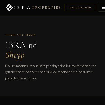
I B R A
PROPERTIES
INVESTONI TANI
SHTYP & MEDIA
IBRA në
Shtyp
Mbulim mediatik, komunikata për shtyp dhe burime të markës për
gazetarët dhe partnerët mediatikë që raportojnë mbi pasuritë e
paluajtshme të Dubait.