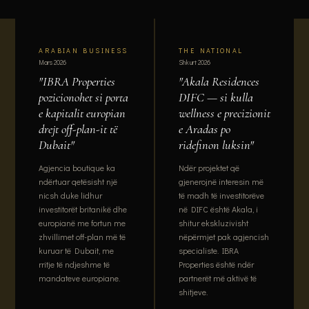
ARABIAN BUSINESS
THE NATIONAL
Mars 2026
Shkurt 2026
"IBRA Properties
"Akala Residences
pozicionohet si porta
DIFC — si kulla
e kapitalit europian
wellness e precizionit
drejt off-plan-it të
e Aradas po
Dubait"
ridefinon luksin"
Agjencia boutique ka
Ndër projektet që
ndërtuar qetësisht një
gjenerojnë interesin më
nicsh duke lidhur
të madh të investitorëve
investitorët britanikë dhe
në DIFC është Akala, i
europianë me fortun me
shitur ekskluzivisht
zhvillimet off-plan më të
nëpërmjet pak agjencish
kuruar të Dubait, me
specialiste. IBRA
rritje të ndjeshme të
Properties është ndër
mandateve europiane.
partnerët më aktivë të
shitjeve.