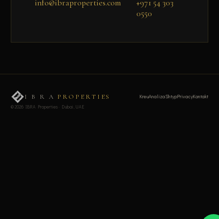
info@ibraproperties.com
+971 54 303
0550
I B R A
PROPERTIES
Kreu
Analiza
Shtyp
Privacy
Kontakt
© 2026 IBRA Properties · Dubai, UAE