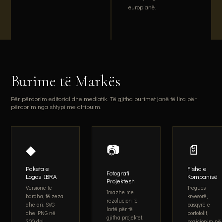
europianë.
Burime të Markës
Për përdorim editorial dhe mediatik. Të gjitha burimet janë të lira për
përdorim nga shtypi me atribuim.
◆
📷
📄
Paketa e
Fisha e
Fotografi
Logos IBRA
Kompanisë
Projektesh
Versione të
Tregues
Imazhe me
bardha, të zeza
kryesorë,
rezolucion të
dhe ari. SVG
pasqyrë e
lartë për të
dhe PNG në
portofolit,
gjitha projektet.
300 dpi.
pozicionim në