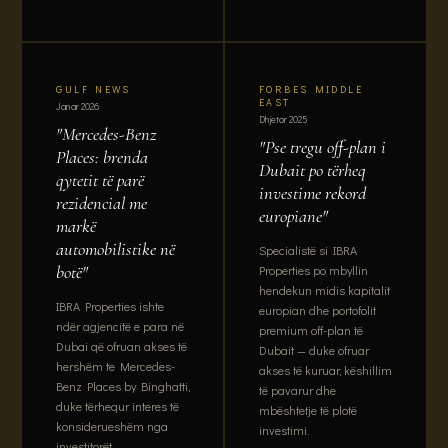
GULF NEWS
FORBES MIDDLE
EAST
Janar 2026
Dhjetor 2025
"Mercedes-Benz
"Pse tregu off-plan i
Places: brenda
Dubait po tërheq
qytetit të parë
investime rekord
rezidencial me
europiane"
markë
automobilistike në
Specialistë si IBRA
botë"
Properties po mbyllin
hendekun midis kapitalit
IBRA Properties ishte
europian dhe portofolit
ndër agjencitë e para në
premium off-plan të
Dubai që ofruan akses të
Dubait — duke ofruar
hershëm te Mercedes-
akses të kuruar, këshillim
Benz Places by Binghatti,
të pavarur dhe
duke tërhequr interes të
mbështetje të plotë
konsiderueshëm nga
investimi.
investitorët