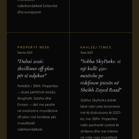
ndërkombëtarë britanikë
dhe europianë.
PROPERTY WEEK
KHALEEJ TIMES
Nëntor 2025
Tetor 2025
"Dubai 2026:
"Sobha SkyParks: si
zhvillimet off-plan
një kullë 450-
për të ndjekur"
metërshe po
ridefinon jetesën në
Portofoli i IBRA Properties
Sheikh Zayed Road"
— duke përfshirë Arada,
Binghatti, Sobha dhe
Sobha SkyParks është
Emaar — del me peshë
bërë njëri prej lansmeve
në analizat e mundësive
më të diskutuara të 2025-
off-plan më bindëse për
ës, me IBRA Properties
investitorët
ndër partnerët zyrtarë të
ndërkombëtarë.
shitjeve dhe me interes
në rritje nga investitorë