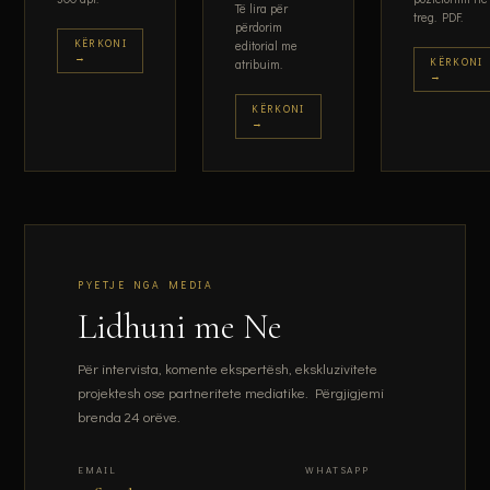
Të lira për
treg. PDF.
përdorim
KËRKONI
editorial me
→
KËRKONI
atribuim.
→
KËRKONI
→
PYETJE NGA MEDIA
Lidhuni me Ne
Për intervista, komente ekspertësh, ekskluzivitete
projektesh ose partneritete mediatike. Përgjigjemi
brenda 24 orëve.
EMAIL
WHATSAPP