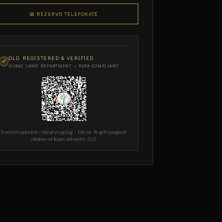
📅 REZERVO TELEFONATË
DLD REGISTERED & VERIFIED
DUBAI LAND DEPARTMENT — RERA COMPLIANT
Investimi juaj është i mbrojtur nga ligji i EBA-së. Të gjitha pagesat
mbahen në llogari sekuestro DLD.