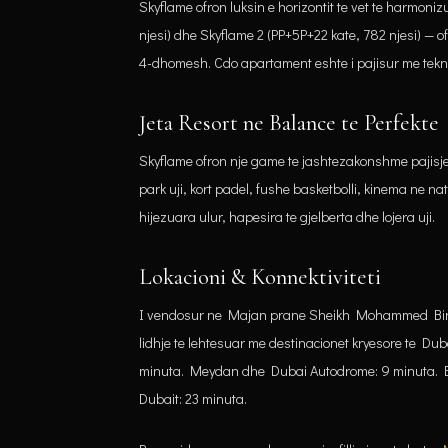
Skyflame ofron luksin e horizontit te vet te harmoniz
njesi) dhe Skyflame 2 (PP+5P+22 kate, 782 njesi) — o
4-dhomesh. Cdo apartament eshte i pajisur me tekn
Jeta Resort ne Balance te Perfekte
Skyflame ofron nje game te jashtezakonshme pajisjes: 
park uji, kort padel, fushe basketbolli, kinema ne nat
hijezuara ulur, hapesira te gjelberta dhe lojera uji.
Lokacioni & Konnektiviteti
I vendosur ne Majan prane Sheikh Mohammed Bin 
lidhje te lehtesuar me destinacionet kryesore te Dub
minuta. Meydan dhe Dubai Autodrome: 9 minuta. Bur
Dubait: 23 minuta.