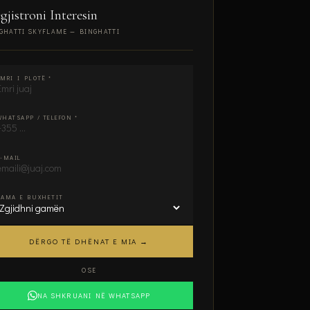
gjistroni Interesin
GHATTI SKYFLAME — BINGHATTI
s plotëso:
EMRI I PLOTË *
WHATSAPP / TELEFON *
E-MAIL
GAMA E BUXHETIT
DËRGO TË DHËNAT E MIA →
OSE
NA SHKRUANI NË WHATSAPP