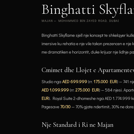
Binghatti Skyfl
MAJAN — MOHAMMED BIN ZAYED ROAD, DUBAI
Binghatti Skyflame sjell nje koncept te shkelqyer kul
imersive ku rehatia e nje vile takon prezencen e nj
me dramatiken e horizontit, duke krijuar nje lidhje 
Cmimet dhe Llojet e Apartamente
Studio nga
AED 699.999
(rr.
175.000 EUR
) — 741 
AED 1.099.999
(rr.
275.000 EUR
) — 584 njesi. Ap
EUR
). Royal Suite 2-dhomeshe nga AED 1.774.999 ku
Pagesave
70/30
— 70% gjate ndertimit, 30% ne dor
Nje Standard i Ri ne Majan