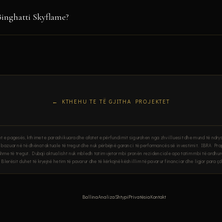
ikalisht
me nje portofol mbi 90 projektesh te vleres se afert AED 100 miliard, n
Binghatti Skyflame?
sekuestro te Dubai Land Department
.
sit europiane mund te blejne pronesie te plote pa kufizime. Dubai nuk mbl
.
KTHEHU TE TË GJITHA PROJEKTET
anet e pagesës, kthimet e parashikuara dhe afatet e përfundimit sigurohen nga zhvilluesit dhe mund të ndr
, bazuar në të dhënat aktuale të tregut dhe nuk përbëjnë garanci të performancës së investimit. IBRA Pro
hshme të tregut. Dubaji aktualisht nuk mbledh tatim vjetor mbi pronën rezidenciale apo tatim mbi të ardhura
Blerësit duhet të kryejnë hetim të pavarur dhe të kërkojnë këshillim të pavarur financiar dhe ligjor para ç
Ballina
Analiza
Shtypi
Privatësia
Kontakt