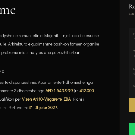
ame
Re
BIN
Mo
le dyshe ne komunitetin e Majanit — nje filozofi jetesuese
e kulle. Arkitektura e guximshme bashkon formen organike
pa probleme midis natyres dhe peizazhit urban.
ve
njesi te disponueshme. Apartamente 1-dhomeshe nga
artamente 2-dhomeshe nga
AED 1.649.999
(rr.
412.000
alifikon per
Vizen Ari 10-Vjeçare te EBA
. Plani i
ezim. Perfundim:
31 Dhjetor 2027
.