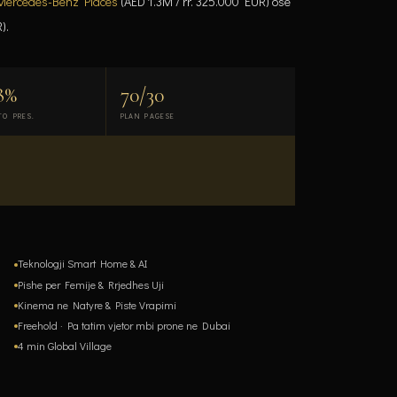
Mercedes-Benz Places
(AED 1.3M / rr. 325.000 EUR) ose
).
8%
70/30
TO PRES.
PLAN PAGESE
Teknologji Smart Home & AI
Pishe per Femije & Rrjedhes Uji
Kinema ne Natyre & Piste Vrapimi
Freehold · Pa tatim vjetor mbi prone ne Dubai
4 min Global Village