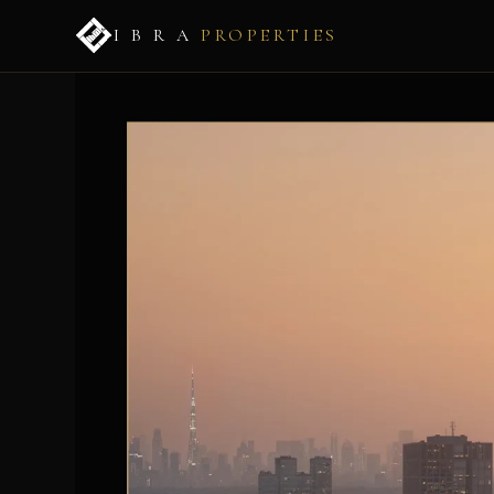
I B R A
PROPERTIES