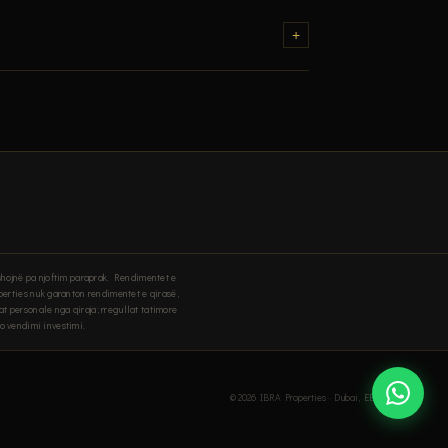
ga te cilat 50+ te kryera. Te gjitha pagesat off-plan
+
edh aktualisht
tatim vjetor mbi prone
. Royal Suite 2-
yshojnë pa njoftim paraprak. Rendimentet e
perties nuk garanton rendimentet e qirasë,
t personale nga qiraja; rregullat tatimore
do vendimi investimi.
© 2026 IBRA Properties · Dubai, EBA