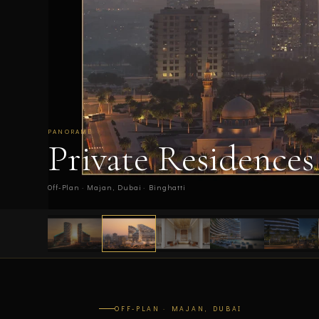
PANORAMË
Private Residences
Off-Plan · Majan, Dubai · Binghatti
OFF-PLAN · MAJAN, DUBAI