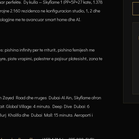
uar perfekte. Dy kulla — Skyflame 1 (PP+5P+27 kate, 1.378
frojne 2.160 rezidenca ne konfiguracion studio, 1, 2 dhe
ologjine me te avancuar smart home dhe AI.
pishina infinity per te rriturit, pishina femijesh me
yre, piste vrapimi, palestrer e pajisur plotesisht, zona te
Zayed Road dhe rruges Dubai-Al Ain, Skyflame ofron
ait. Global Village: 4 minuta. Deep Dive Dubai: 6
j Khalifa dhe Dubai Mall: 15 minuta. Aeroporti i