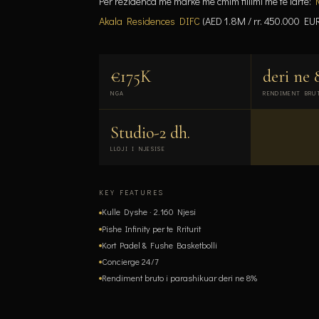
Per rezidenca me marke me cmim fillimi me te larte:
Akala Residences DIFC
(AED 1.8M / rr. 450.000 EUR
€175K
deri ne 
NGA
RENDIMENT BRU
Studio-2 dh.
LLOJI I NJESISE
KEY FEATURES
Kulle Dyshe · 2.160 Njesi
Pishe Infinity per te Rriturit
Kort Padel & Fushe Basketbolli
Concierge 24/7
Rendiment bruto i parashikuar deri ne 8%