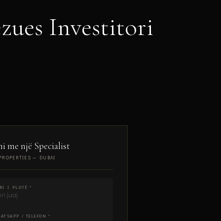
ues Investitori
ni me një Specialist
PROPERTIES — DUBAI
RI I PLOTË *
ATSAPP / TELEFON *