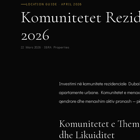
LOCATION GUIDE · APRIL 2026
Komunitetet Rezid
2026
22 Mars 2026 · IBRA Properties
Investimi në komunitete rezidenciale Dubai
apartamente urbane. Komunitetet e menaxhua
qendrore dhe menaxhim aktiv pronash — përf
Komunitetet e Theme
dhe Likuiditet