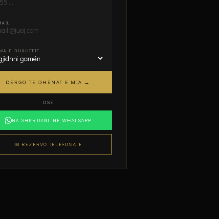
MAIL
MA E BUXHETIT
DËRGO TË DHËNAT E MIA →
OSE
NA SHKRUANI NË WHATSAPP
📅 REZERVO TELEFONATË