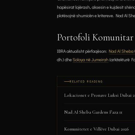
hapësirat lojërash, aksesin e kujdesit shë
plotësojnë shumicën e kritereve. Nad Al Sh
Portofoli Komunitar
IBRA aktualisht përfaqëson:
Nad Al Sheba
dh.) dhe
Solaya në Jumeirah
(arkitekturë Fo
RELATED READING
Lokacionet e Pronave Luksi Dubai 2
Nad Al Sheba Gardens Faza 11
Komunitetet e Villëve Dubai 2026