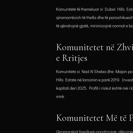
Komunitete të themeluar si Dubai Hills E
qiramarrësish të thella dhe të parashikues
të qëndrojnë gjatë, minimizojnë normat e bo
Komunitetet në Zhvil
e Rritjes
Komunitete si Nad Al Sheba dhe Majan po k
Hills Estate në lansimin e parë 2019. Inves
kapitali deri 2025. Profili i riskut është më i
mirë.
Komunitetet Më të P
Qiramarrësit familjarë prioritizojnë: afërsi