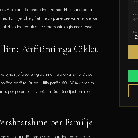
state, Arabian Ranches dhe Damac Hills kanë baza
E-
hme. Familjet dhe çiftet me dy punëtorë kanë tendencë
shllëkut dhe reduktojnë rrotacionin e qiramarrësve.
GA
lim: Përfitimi nga Ciklet
alojnë një fazë të ngjashme me atë ku ishte Dubai
titorët e parë të Dubai Hills patën 60–80% vlerësim
 lartë, por potenciali i vlerësimit është ndjeshëm më
ërshtatshme për Familje
në me shkollat ndërkombëtare, sigurinë, parqet dhe