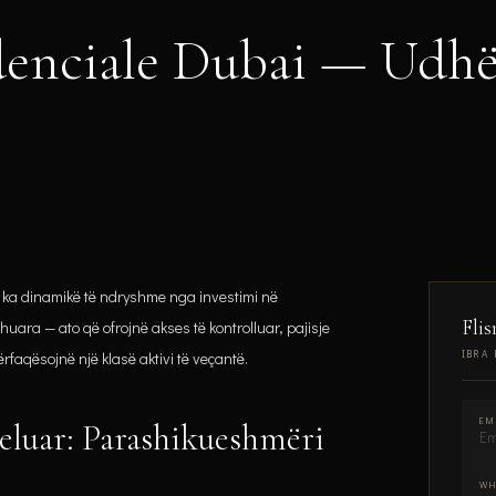
enciale Dubai — Udhëz
 ka dinamikë të ndryshme nga investimi në
Flis
ra — ato që ofrojnë akses të kontrolluar, pajisje
IBRA 
aqësojnë një klasë aktivi të veçantë.
EM
luar: Parashikueshmëri
WH