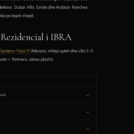
ndetësor. Dubai Hills Estate dhe Arabian Ranches
eba po kapin shpejt.
 Rezidencial i IBRA
 Gardens Faza 11
(Meraas; shtëpi qyteti dhe villa 3–5
ster + Partners, akses plazhi).
026
→
→
→