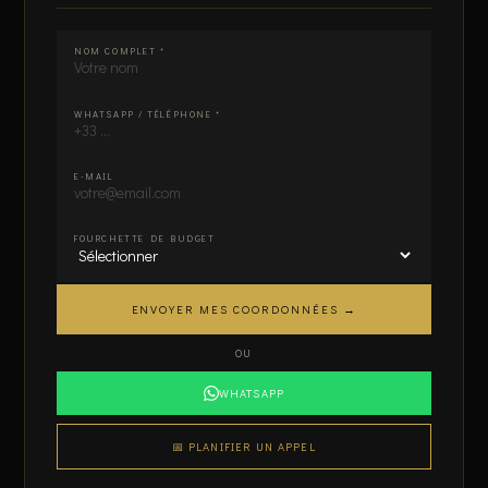
Ne pas remplir:
NOM COMPLET *
WHATSAPP / TÉLÉPHONE *
E-MAIL
FOURCHETTE DE BUDGET
ENVOYER MES COORDONNÉES →
OU
WHATSAPP
📅 PLANIFIER UN APPEL