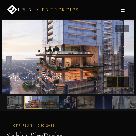
☰
I B R A
PROPERTIES
2 / 8
VUES
Edge of the World
←
→
Off-Plan · Dec 2031 · Sobha Realty
OFF-PLAN · DEC 2031