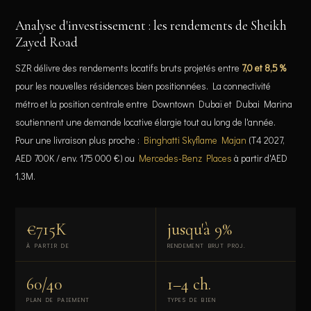
Analyse d'investissement : les rendements de Sheikh
Zayed Road
SZR délivre des rendements locatifs bruts projetés entre
7,0 et 8,5 %
pour les nouvelles résidences bien positionnées. La connectivité
métro et la position centrale entre Downtown Dubaï et Dubai Marina
soutiennent une demande locative élargie tout au long de l'année.
Pour une livraison plus proche :
Binghatti Skyflame Majan
(T4 2027,
AED 700K / env. 175 000 €) ou
Mercedes-Benz Places
à partir d'AED
1,3M.
€715K
jusqu'à 9%
À PARTIR DE
RENDEMENT BRUT PROJ.
60/40
1–4 ch.
PLAN DE PAIEMENT
TYPES DE BIEN