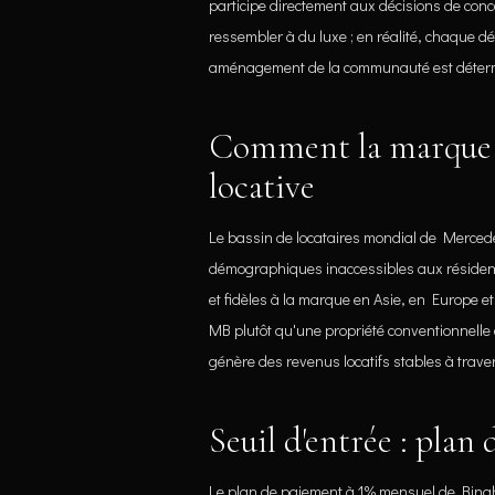
participe directement aux décisions de conce
ressembler à du luxe ; en réalité, chaque d
aménagement de la communauté est détermi
Comment la marque 
locative
Le bassin de locataires mondial de Merced
démographiques inaccessibles aux résidenc
et fidèles à la marque en Asie, en Europe e
MB plutôt qu'une propriété conventionnell
génère des revenus locatifs stables à trave
Seuil d'entrée : pla
Le plan de paiement à 1% mensuel de Bingh