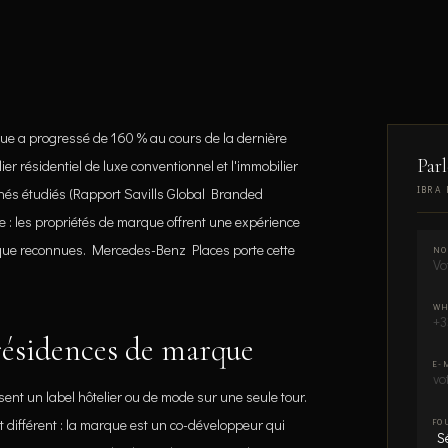
e a progressé de 160 % au cours de la dernière
Parl
er résidentiel de luxe conventionnel et l'immobilier
IBRA 
hés étudiés (Rapport Savills Global Branded
le : les propriétés de marque offrent une expérience
que reconnues. Mercedes-Benz Places porte cette
NO
WH
 résidences de marque
E-
nt un label hôtelier ou de mode sur une seule tour.
différent : la marque est un co-développeur qui
FO