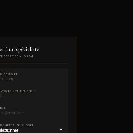
er à un spécialiste
PROPERTIES — DUBAI
M COMPLET *
ATSAPP / TÉLÉPHONE *
MAIL
URCHETTE DE BUDGET