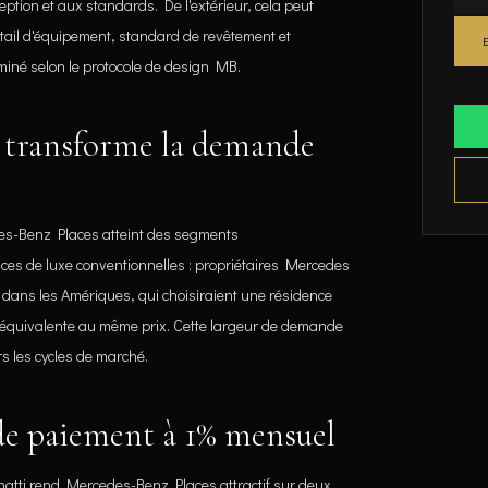
ption et aux standards. De l'extérieur, cela peut
étail d'équipement, standard de revêtement et
né selon le protocole de design MB.
transforme la demande
es-Benz Places atteint des segments
es de luxe conventionnelles : propriétaires Mercedes
t dans les Amériques, qui choisiraient une résidence
e équivalente au même prix. Cette largeur de demande
rs les cycles de marché.
n de paiement à 1% mensuel
atti rend Mercedes-Benz Places attractif sur deux