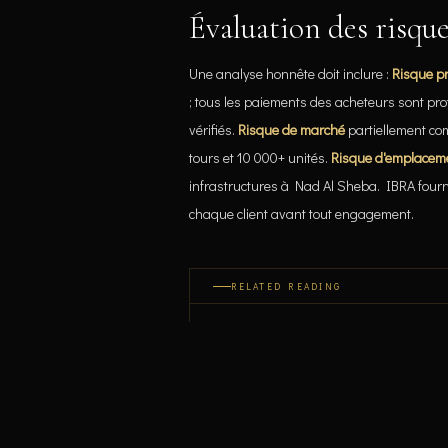
Évaluation des risqu
Une analyse honnête doit inclure :
Risque p
; tous les paiements des acheteurs sont prot
vérifiés.
Risque de marché
partiellement co
tours et 10 000+ unités.
Risque d'emplacem
infrastructures à Nad Al Sheba. IBRA four
chaque client avant tout engagement.
RELATED READING
Plans de paiement Dubaï — Guide p
Dubaï vs Londres, New York, Tokyo
Marché immobilier Dubaï 2026 — Pour