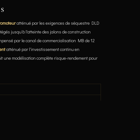
es
romoteur
atténué par les exigences de séquestre DLD
égés jusqu'à l'atteinte des jalons de construction
mpensé par le canal de commercialisation MB de 12
ent
atténué par l'investissement continu en
nit une modélisation complète risque-rendement pour
ratique
→
 & Paris — Comparatif de rendements 2026
→
quoi l'off-plan reste en tête
→