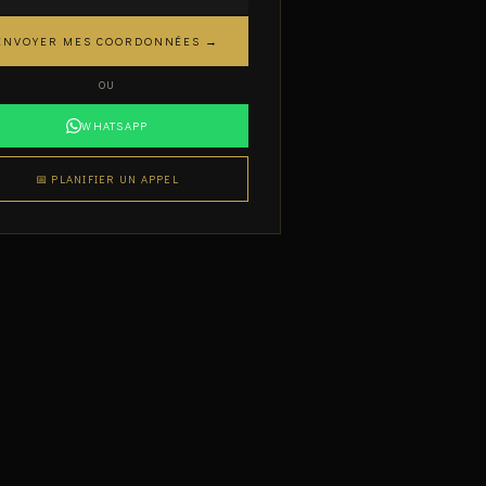
ENVOYER MES COORDONNÉES →
OU
WHATSAPP
📅 PLANIFIER UN APPEL