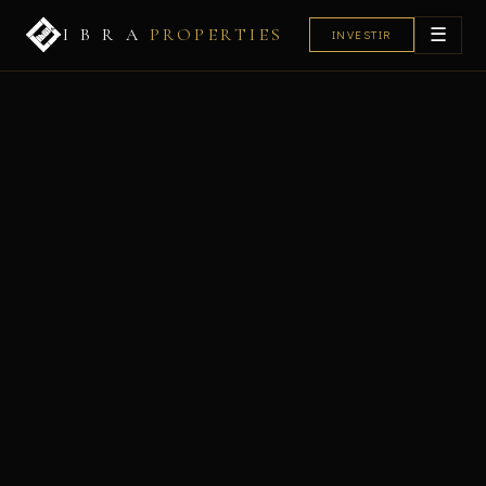
☰
I B R A
PROPERTIES
INVESTIR