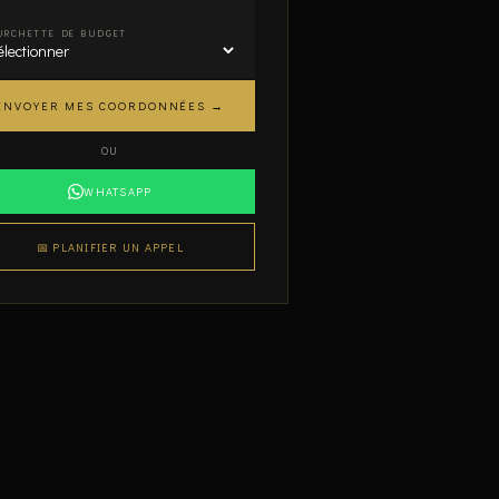
URCHETTE DE BUDGET
ENVOYER MES COORDONNÉES →
OU
WHATSAPP
📅 PLANIFIER UN APPEL