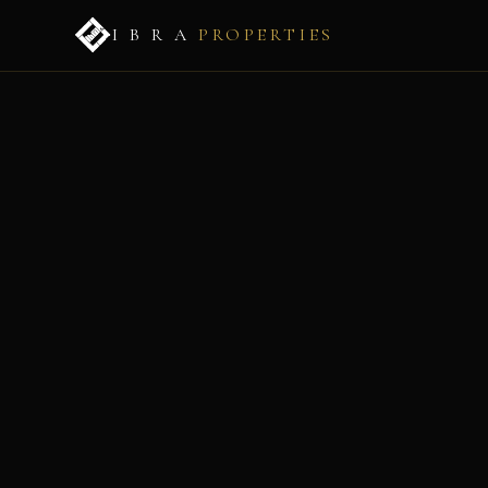
I B R A
PROPERTIES