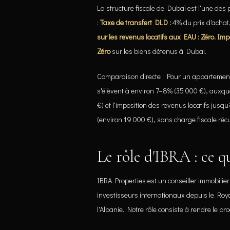
La structure fiscale de Dubaï est l'une des 
:
Taxe de transfert DLD :
4% du prix d'achat,
sur les revenus locatifs aux EAU : Zéro.
Impô
Zéro
sur les biens détenus à Dubaï.
Comparaison directe : Pour un appartement
s'élèvent à environ 7–8% (35 000 €), auxque
€) et l'imposition des revenus locatifs jusqu
(environ 19 000 €), sans charge fiscale réc
Le rôle d'IBRA : ce 
IBRA Properties est un conseiller immobilie
investisseurs internationaux depuis le Roya
l'Albanie. Notre rôle consiste à rendre le 
pour les acheteurs non-résidents : sélection