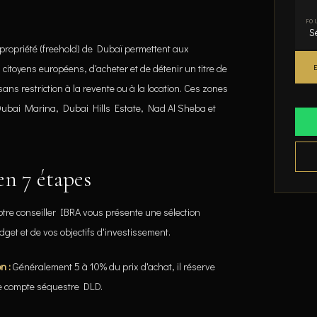
FO
 propriété (freehold) de Dubaï permettent aux
 citoyens européens, d'acheter et de détenir un titre de
sans restriction à la revente ou à la location. Ces zones
bai Marina, Dubai Hills Estate, Nad Al Sheba et
en 7 étapes
tre conseiller IBRA vous présente une sélection
dget et de vos objectifs d'investissement.
n :
Généralement 5 à 10% du prix d'achat, il réserve
r le compte séquestre DLD.