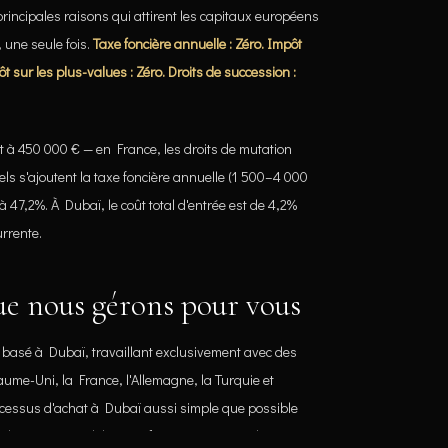
principales raisons qui attirent les capitaux européens
 une seule fois.
Taxe foncière annuelle : Zéro.
Impôt
t sur les plus-values : Zéro.
Droits de succession :
 à 450 000 € — en France, les droits de mutation
ls s'ajoutent la taxe foncière annuelle (1 500–4 000
'à 47,2%. À Dubaï, le coût total d'entrée est de 4,2%
urrente.
que nous gérons pour vous
r basé à Dubaï, travaillant exclusivement avec des
ume-Uni, la France, l'Allemagne, la Turquie et
processus d'achat à Dubaï aussi simple que possible
 de projets, modélisation financière, revue du SPA,