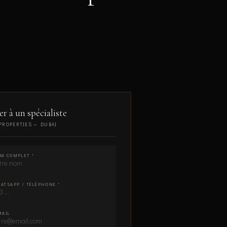
er à un spécialiste
PROPERTIES — DUBAI
M COMPLET *
ATSAPP / TÉLÉPHONE *
MAIL